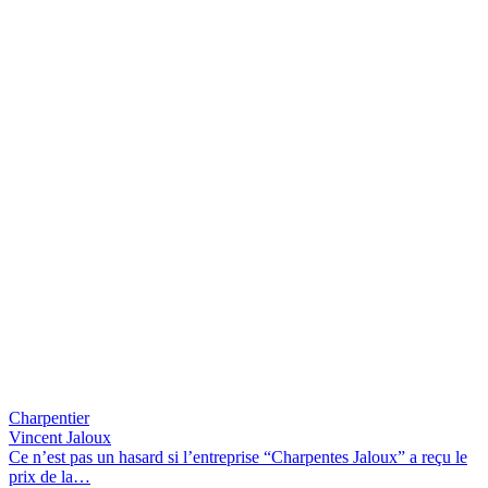
Charpentier
Vincent Jaloux
Ce n’est pas un hasard si l’entreprise “Charpentes Jaloux” a reçu le
prix de la
…