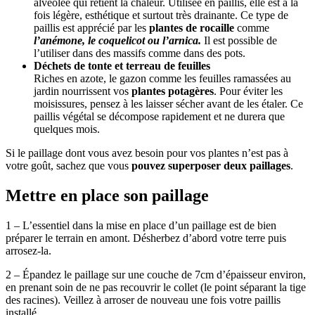
alvéolée qui retient la chaleur. Utilisée en paillis, elle est à la
fois légère, esthétique et surtout très drainante. Ce type de
paillis est apprécié par les
plantes de rocaille
comme
l’anémone, le coquelicot ou l’arnica.
Il est possible de
l’utiliser dans des massifs comme dans des pots.
Déchets de tonte et terreau de feuilles
Riches en azote, le gazon comme les feuilles ramassées au
jardin nourrissent vos
plantes potagères
. Pour éviter les
moisissures, pensez à les laisser sécher avant de les étaler. Ce
paillis végétal se décompose rapidement et ne durera que
quelques mois.
Si le paillage dont vous avez besoin pour vos plantes n’est pas à
votre goût, sachez que vous
pouvez superposer deux paillages
.
Mettre en place son paillage
1 – L’essentiel dans la mise en place d’un paillage est de bien
préparer le terrain en amont. Désherbez
d’abord votre terre puis
arrosez-la.
2 – Épandez le paillage sur une couche de 7cm d’épaisseur environ,
en prenant soin de ne pas recouvrir le collet (le point séparant la tige
des racines). Veillez à arroser de nouveau une fois votre paillis
installé.