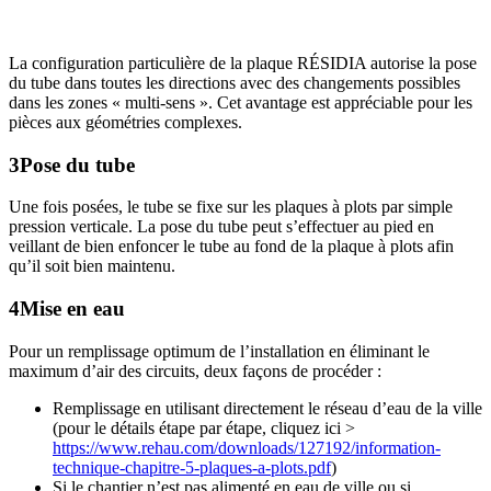
La configuration particulière de la plaque RÉSIDIA autorise la pose
du tube dans toutes les directions avec des changements possibles
dans les zones « multi-sens ». Cet avantage est appréciable pour les
pièces aux géométries complexes.
3
Pose du tube
Une fois posées, le tube se fixe sur les plaques à plots par simple
pression verticale. La pose du tube peut s’effectuer au pied en
veillant de bien enfoncer le tube au fond de la plaque à plots afin
qu’il soit bien maintenu.
4
Mise en eau
Pour un remplissage optimum de l’installation en éliminant le
maximum d’air des circuits, deux façons de procéder :
Remplissage en utilisant directement le réseau d’eau de la ville
(pour le détails étape par étape, cliquez ici >
https://www.rehau.com/downloads/127192/information-
technique-chapitre-5-plaques-a-plots.pdf
)
Si le chantier n’est pas alimenté en eau de ville ou si