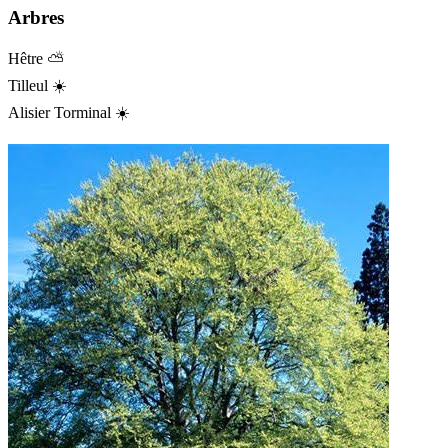
Arbres
Hêtre
⛅
Tilleul
☀️
Alisier Torminal
☀️