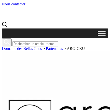
Nous contacter
Domaine des Belles âmes
>
Partenaires
>
ARGICRU